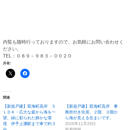
内覧も随時行っておりますので、お気軽にお問い合わせく
ださい。
TEL：０８９－９８３－００２０
共有:
関連
【新規戸建】双海町高岸 ５
【新規戸建】双海町高岸 事
ＬＤＫ・広大な庭から海を一
務所付き住居。２階、３階か
望。緑に彩られた静かな環
ら海が見える住まいです。
境 伊予上灘駅まで車で約３
2025年11月29日
分
新着情報