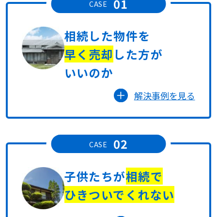
01
CASE
相続した物件を
早く売却
した方が
いいのか
解決事例を見る
02
CASE
子供たちが
相続で
ひきついでくれない