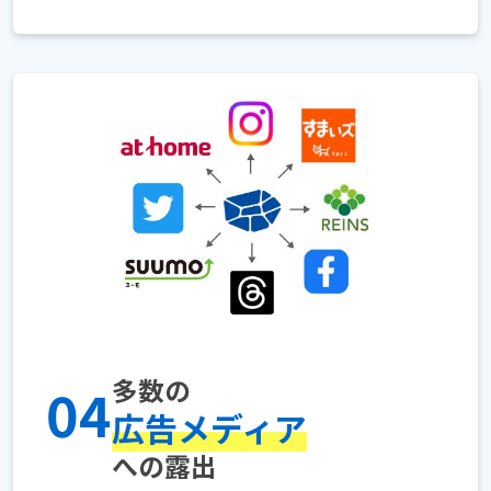
多数の
04
広告メディア
への露出