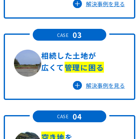
解決事例を見る
03
CASE
相続した土地が
広くて
管理に困る
解決事例を見る
04
CASE
空き地
を