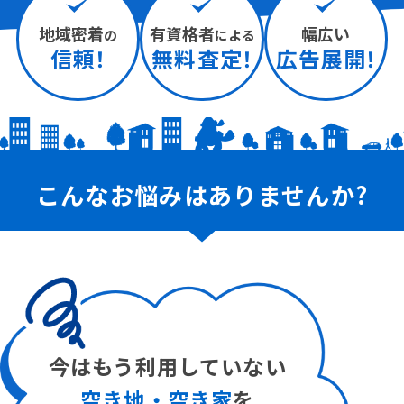
地域密着
有資格者
幅広い
の
による
信頼
無料査定
広告展開
こんなお悩みはありませんか?
今はもう利用していない
ローンの支払い
相続
県外に居住
空き地・空き家
を