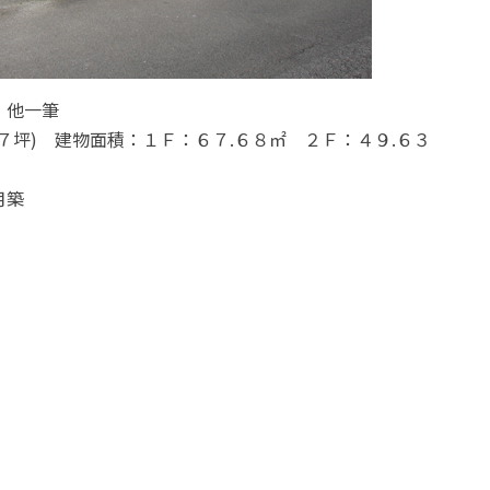
、他一筆
７坪) 建物面積：１Ｆ：６７.６８㎡ ２Ｆ：４９.６３
月築