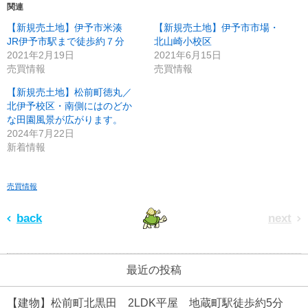
関連
【新規売土地】伊予市米湊
【新規売土地】伊予市市場・
JR伊予市駅まで徒歩約７分
北山崎小校区
2021年2月19日
2021年6月15日
売買情報
売買情報
【新規売土地】松前町徳丸／
北伊予校区・南側にはのどか
な田園風景が広がります。
2024年7月22日
新着情報
売買情報
back
next
最近の投稿
【建物】松前町北黒田 2LDK平屋 地蔵町駅徒歩約5分