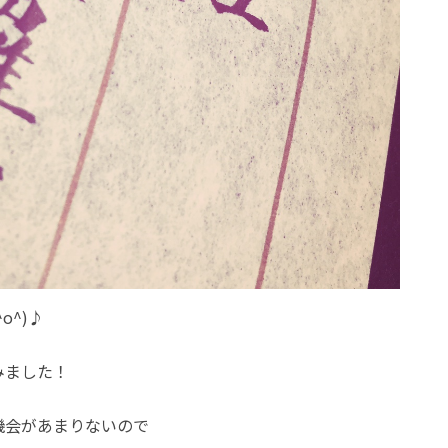
o^)♪
みました！
機会があまりないので