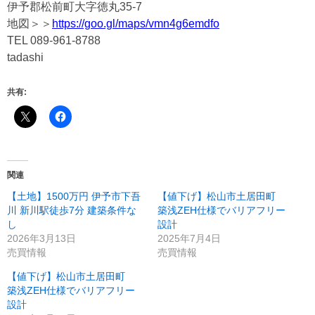
伊予郡松前町大字徳丸35-7
地図＞＞
https://goo.gl/maps/vmn4g6emdfo
TEL 089-961-8788
tadashi
共有:
関連
【土地】1500万円 伊予市下吾
【値下げ】松山市土居田町
川 新川駅徒歩7分 建築条件な
築浅ZEH仕様でバリアフリー
し
設計
2026年3月13日
2025年7月4日
売買情報
売買情報
【値下げ】松山市土居田町
築浅ZEH仕様でバリアフリー
設計