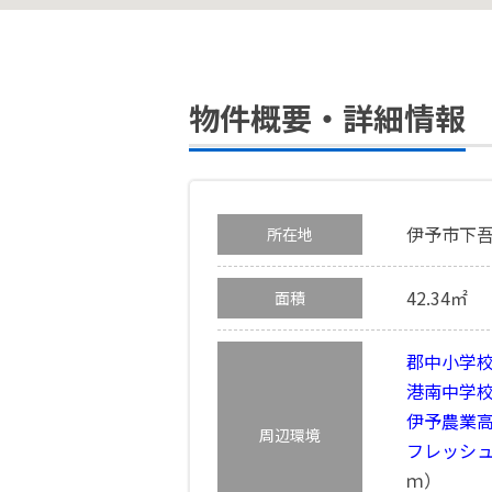
物件概要・詳細情報
伊予市下吾川
所在地
42.34㎡
面積
郡中小学
港南中学
伊予農業
周辺環境
フレッシ
ｍ）