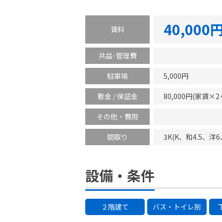
40,000
賃料
共益･管理費
駐車場
5,000円
敷金 / 保証金
80,000円(家賃×
その他・費用
間取り
3K(K、和4.5、洋6
設備・条件
２階建て
バス・トイレ別