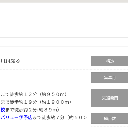
1458-9
構造
築年月
校
まで徒歩約１２分（約９５０ｍ）
交通機関
校
まで徒歩約１９分（約１９００ｍ）
高校
まで徒歩約２分(約８９ｍ）
ュバリュー伊予店
まで徒歩約７分（約５００
総戸数