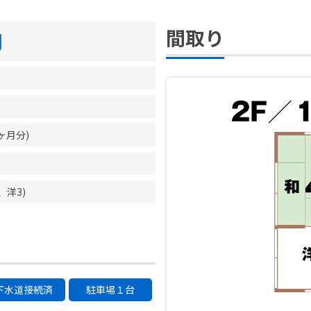
間取り
円
2ヶ月分)
、洋3)
下水道接続済
駐車場１台