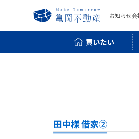
お知らせ
会
買いたい
田中様 借家②