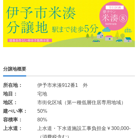
分譲地概要
所在地：
伊予市米湊912番1 外
地目：
宅地
地区：
市街化区域（第一種低層住居専用地域）
建ぺい率：
50%
容積率：
80%
上水道：
上水道・下水道施設工事負担金￥300,000-
（消費税含む）