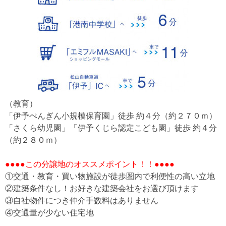
（教育）
「伊予ぺんぎん小規模保育園」徒歩 約４分（約２７０ｍ）
「さくら幼児園」「伊予くじら認定こども園」徒歩 約４分
（約２８０ｍ）
●●●●この分譲地のオススメポイント！！●●●●
①交通・教育・買い物施設が徒歩圏内で利便性の高い立地
②建築条件なし！お好きな建築会社をお選び頂けます
③自社物件につき仲介手数料はありません
④交通量が少ない住宅地