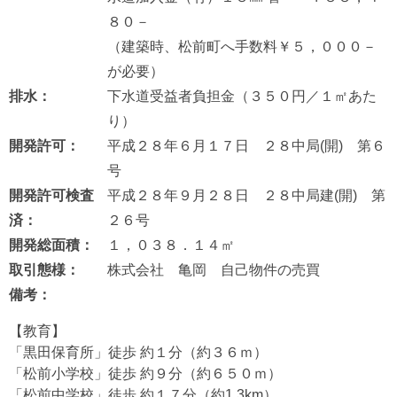
８０－
（建築時、松前町へ手数料￥５，０００－
が必要）
排水：
下水道受益者負担金（３５０円／１㎡あた
り）
開発許可：
平成２８年６月１７日 ２８中局(開) 第６
号
開発許可検査
平成２８年９月２８日 ２８中局建(開) 第
済：
２６号
開発総面積：
１，０３８．１４㎡
取引態様：
株式会社 亀岡 自己物件の売買
備考：
【教育】
「黒田保育所」徒歩 約１分（約３６ｍ）
「松前小学校」徒歩 約９分（約６５０ｍ）
「松前中学校」徒歩 約１７分（約1.3km）