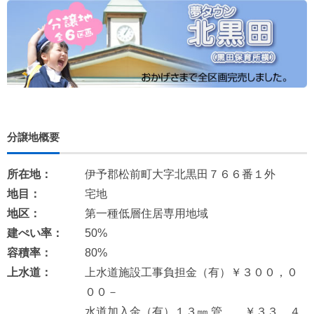
分譲地概要
所在地：
伊予郡松前町大字北黒田７６６番１外
地目：
宅地
地区：
第一種低層住居専用地域
建ぺい率：
50%
容積率：
80%
上水道：
上水道施設工事負担金（有）￥３００，０
００－
水道加入金（有）１３㎜ 管 ￥３３，４